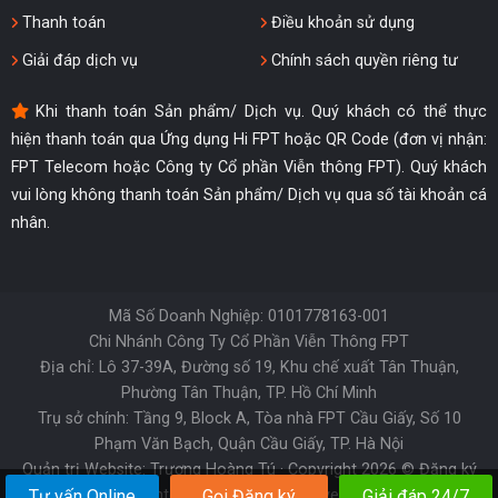
Thanh toán
Điều khoản sử dụng
Giải đáp dịch vụ
Chính sách quyền riêng tư
Khi thanh toán Sản phẩm/ Dịch vụ. Quý khách có thể thực
hiện thanh toán qua Ứng dụng Hi FPT hoặc QR Code (đơn vị nhận:
FPT Telecom hoặc Công ty Cổ phần Viễn thông FPT). Quý khách
vui lòng không thanh toán Sản phẩm/ Dịch vụ qua số tài khoản cá
nhân.
Mã Số Doanh Nghiệp: 0101778163-001
Chi Nhánh Công Ty Cổ Phần Viễn Thông FPT
Địa chỉ: Lô 37-39A, Đường số 19, Khu chế xuất Tân Thuận,
Phường Tân Thuận, TP. Hồ Chí Minh
Trụ sở chính: Tầng 9, Block A, Tòa nhà FPT Cầu Giấy, Số 10
Phạm Văn Bạch, Quận Cầu Giấy, TP. Hà Nội
Quản trị Website: Trương Hoàng Tú · Copyright 2026 ©
Đăng ký
Internet
· All rights reserved
Tư vấn Online
Gọi Đăng ký
Giải đáp 24/7