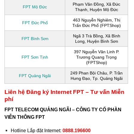
Phạm Văn Đồng, Xã Đức
FPT Mộ Đức
Thạnh, Huyện Mộ Đức
463 Nguyễn Nghiêm, Thị
FPT Đức Phổ
Trấn Đức Phổ (FPTShop)
Ngã 3 Trà Bồng, Xã Bình
FPT Bình Sơn
Long, Huyện Bình Sơn
397 Nguyễn Văn Linh P.
FPT Sơn Tịnh
Trương Quang Trọng
(FPTShop)
249 Phan Bội Châu, P. Trần
FPT Quảng Ngãi
Hưng Đạo, Tp. Quảng Ngãi
Liên hệ Đăng ký Internet FPT – Tư vấn Miễn
phí
FPT TELECOM QUẢNG NGÃI – CÔNG TY CỔ PHẦN
VIỄN THÔNG FPT
Hotline Lắp đặt Internet:
0888.196600