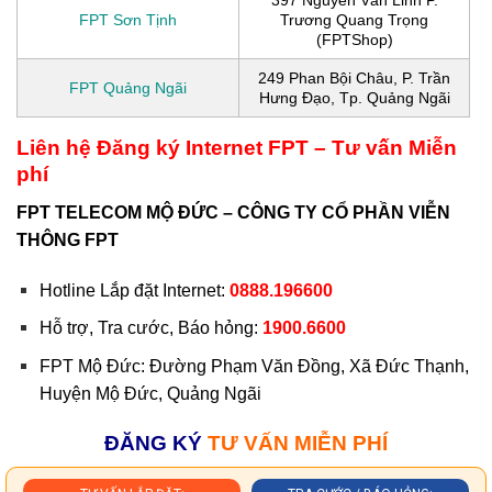
397 Nguyễn Văn Linh P.
FPT Sơn Tịnh
Trương Quang Trọng
(FPTShop)
249 Phan Bội Châu, P. Trần
FPT Quảng Ngãi
Hưng Đạo, Tp. Quảng Ngãi
Liên hệ Đăng ký Internet FPT – Tư vấn Miễn
phí
FPT TELECOM MỘ ĐỨC – CÔNG TY CỔ PHẦN VIỄN
THÔNG FPT
Hotline Lắp đặt Internet:
0888.196600
Hỗ trợ, Tra cước, Báo hỏng:
1900.6600
FPT Mộ Đức: Đường Phạm Văn Đồng, Xã Đức Thạnh,
Huyện Mộ Đức, Quảng Ngãi
ĐĂNG KÝ
TƯ VẤN MIỄN PHÍ