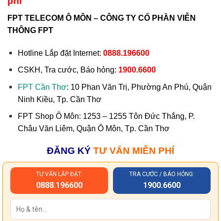
phí
FPT TELECOM Ô MÔN – CÔNG TY CỔ PHẦN VIỄN
THÔNG FPT
Hotline Lắp đặt Internet:
0888.196600
CSKH, Tra cước, Báo hỏng:
1900.6600
FPT Cần Thơ
: 10 Phan Văn Trị, Phường An Phú, Quận
Ninh Kiều, Tp. Cần Thơ
FPT Shop Ô Môn: 1253 – 1255 Tôn Đức Thắng, P.
Châu Văn Liêm, Quận Ô Môn, Tp. Cần Thơ
ĐĂNG KÝ
TƯ VẤN MIỄN PHÍ
TƯ VẤN LẮP ĐẶT:
TRA CƯỚC / BÁO HỎNG:
0888.196600
1900.6600