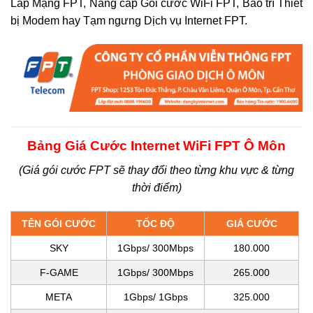
Lắp Mạng FPT, Nâng cấp Gói cước WiFi FPT, Bảo trì Thiết
bị Modem hay Tạm ngưng Dịch vụ Internet FPT.
Bảng Giá Cước Internet WiFi FPT Ô Môn
(Giá gói cước FPT sẽ thay đổi theo từng khu vực & từng
thời điểm)
TÊN GÓI CƯỚC
TỐC ĐỘ
GIÁ CƯỚC
SKY
1Gbps/ 300Mbps
180.000
F-GAME
1Gbps/ 300Mbps
265.000
META
1Gbps/ 1Gbps
325.000