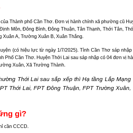
?
nh của Thành phố Cần Thơ.
Đơn vị hành chính xã phường cũ Hu
ã: Định Môn, Đông Bình, Đông Thuận, Tân Thạnh, Thới Tân, Th
g Xuân A, Trường Xuân B, Xuân Thắng.
uyện (có hiệu lực từ ngày 1/7/2025). Tỉnh Cần Thơ sáp nhập 
ành Phố Cần Thơ. Huyện Thới Lai sau sáp nhập có 04 đơn vị h
Trường Xuân, Xã Trường Thành.
 phường Thới Lai sau sắp xếp thì Hạ tầng Lắp Mạng
FPT Thới Lai, FPT Đông Thuận, FPT Trường Xuân,
ững gì?
Chỉ cần CCCD.