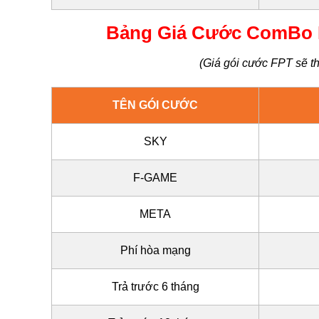
Bảng Giá Cước ComBo In
(Giá gói cước FPT sẽ th
TÊN GÓI CƯỚC
SKY
F-GAME
META
Phí hòa mạng
Trả trước 6 tháng