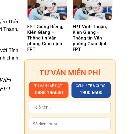
yện Thới
FPT Giồng Riềng,
FPT Vĩnh Thuận,
ới Thạnh,
Kiên Giang –
Kiên Giang –
Thông tin Văn
Thông tin Văn
phòng Giao dịch
phòng Giao dịch
FPT
FPT
với Tỉnh
ành chính
TƯ VẤN MIỄN PHÍ
 WiFi
TƯ VẤN LẮP ĐẶT:
CSKH / TRA CƯỚC:
 FPT
0888.196600
1900.6600