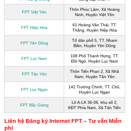
Thôn Phúc Lâm, Xã Hoàng
FPT Việt Yên
Ninh, Huyện Việt Yên
61 Hoàng Văn Thái, TT.
FPT Hiệp Hòa
Thắng, Huyện Hiệp Hòa
Tổ dân phố 5, TT. Nham
FPT Yên Dũng
Biền, Huyện Yên Dũng
108 Phố Thanh Hưng, TT.
FPT Lục Nam
Đồi Ngô, Huyện Lục Nam
Thôn Tiến Phan 2, Xã Nhã
FPT Tân Yên
Nam, Huyện Tân Yên
142 Trường Chinh, TT. Chũ,
FPT Lục Ngạn
Huyện Lục Ngạn
Lô A-LK 36-06, khu số 2,
FPT Bắc Giang
KĐT Phía Nam, Xã Tân Tiến
Liên hệ Đăng ký Internet FPT – Tư vấn Miễn
phí