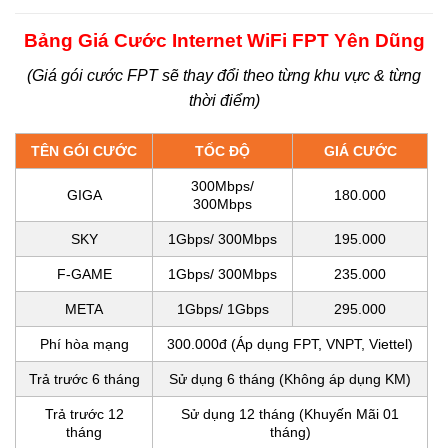
Bảng Giá Cước Internet WiFi FPT Yên Dũng
(Giá gói cước FPT sẽ thay đổi theo từng khu vực & từng
thời điểm)
TÊN GÓI CƯỚC
TỐC ĐỘ
GIÁ CƯỚC
300Mbps/
GIGA
180.000
300Mbps
SKY
1Gbps/ 300Mbps
195.000
F-GAME
1Gbps/ 300Mbps
235.000
META
1Gbps/ 1Gbps
295.000
Phí hòa mạng
300.000đ (Áp dụng FPT, VNPT, Viettel)
Trả trước 6 tháng
Sử dụng 6 tháng (Không áp dụng KM)
Trả trước 12
Sử dụng
12 tháng (Khuyến Mãi 01
tháng
tháng)