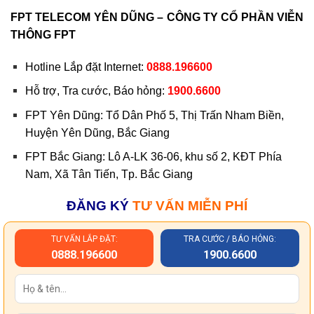
FPT TELECOM YÊN DŨNG – CÔNG TY CỔ PHẦN VIỄN
THÔNG FPT
Hotline Lắp đặt Internet:
0888.196600
Hỗ trợ, Tra cước, Báo hỏng:
1900.6600
FPT Yên Dũng: Tổ Dân Phố 5, Thị Trấn Nham Biền,
Huyện Yên Dũng, Bắc Giang
FPT Bắc Giang: Lô A-LK 36-06, khu số 2, KĐT Phía
Nam, Xã Tân Tiến, Tp. Bắc Giang
ĐĂNG KÝ
TƯ VẤN MIỄN PHÍ
TƯ VẤN LẮP ĐẶT:
TRA CƯỚC / BÁO HỎNG:
0888.196600
1900.6600