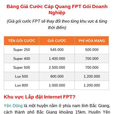
Bảng Giá Cước Cáp Quang FPT Gói Doanh
Nghiệp
(Giá gói cước FPT sẽ thay đổi theo từng khu vực & từng
thời điểm)
TÊN GÓI CƯỚC
GIÁ CƯỚC
PHÍ HÒA MẠNG
Super 250
545.000
500.000
Super 400
1.400.000
700.000
Super 500
2.500.000
700.000
Lux 500
800.000
1.200.000
Lux 800
1.000.000
1.200.000
Khu vực Lắp đặt Internet FPT?
Yên Dũng
là một huyện nằm ở phía nam tỉnh Bắc Giang,
cách thành phố Bắc Giang khoảng 15km. Huyện Yên