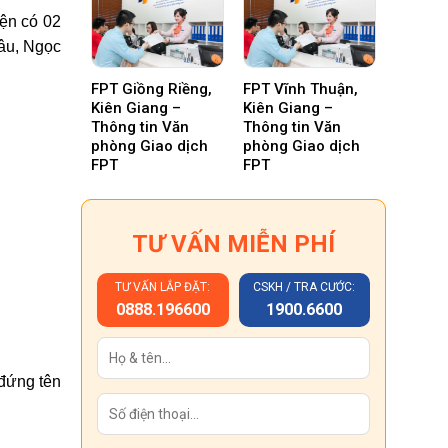
ện có 02
âu, Ngọc
FPT Giồng Riềng,
FPT Vĩnh Thuận,
Kiên Giang –
Kiên Giang –
Thông tin Văn
Thông tin Văn
phòng Giao dịch
phòng Giao dịch
FPT
FPT
TƯ VẤN MIỄN PHÍ
TƯ VẤN LẮP ĐẶT:
CSKH / TRA CƯỚC:
0888.196600
1900.6600
đứng tên