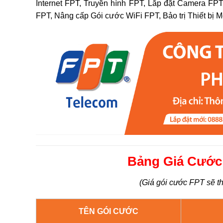
Internet FPT, Truyền hình FPT, Lắp đặt Camera FPT
FPT, Nâng cấp Gói cước WiFi FPT, Bảo trị Thiết bị 
Bảng Giá Cước 
(Giá gói cước FPT sẽ th
TÊN GÓI CƯỚC