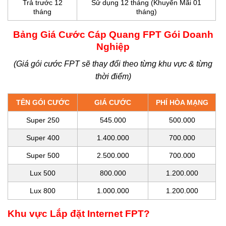
Trả trước 12
Sử dụng 12 tháng (Khuyến Mãi 01
tháng
tháng)
Bảng Giá Cước Cáp Quang FPT Gói Doanh
Nghiệp
(Giá gói cước FPT sẽ thay đổi theo từng khu vực & từng
thời điểm)
TÊN GÓI CƯỚC
GIÁ CƯỚC
PHÍ HÒA MẠNG
Super 250
545.000
500.000
Super 400
1.400.000
700.000
Super 500
2.500.000
700.000
Lux 500
800.000
1.200.000
Lux 800
1.000.000
1.200.000
Khu vực Lắp đặt Internet FPT?