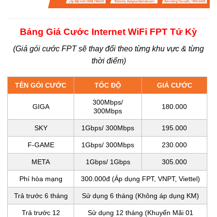
Bảng Giá Cước Internet WiFi FPT Tứ Kỳ
(Giá gói cước FPT sẽ thay đổi theo từng khu vực & từng
thời điểm)
TÊN GÓI CƯỚC
TỐC ĐỘ
GIÁ CƯỚC
300Mbps/
GIGA
180.000
300Mbps
SKY
1Gbps/ 300Mbps
195.000
F-GAME
1Gbps/ 300Mbps
230.000
META
1Gbps/ 1Gbps
305.000
Phí hòa mạng
300.000đ (Áp dụng FPT, VNPT, Viettel)
Trả trước 6 tháng
Sử dụng 6 tháng (Không áp dụng KM)
Trả trước 12
Sử dụng
12 tháng (Khuyến Mãi 01