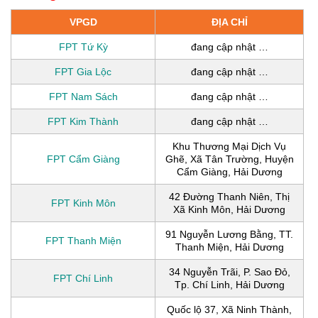
VPGD
ĐỊA CHỈ
FPT Tứ Kỳ
đang cập nhật …
FPT Gia Lộc
đang cập nhật …
FPT Nam Sách
đang cập nhật …
FPT Kim Thành
đang cập nhật …
Khu Thương Mại Dịch Vụ
FPT Cẩm Giàng
Ghẽ, Xã Tân Trường, Huyện
Cẩm Giàng, Hải Dương
42 Đường Thanh Niên, Thị
FPT Kinh Môn
Xã Kinh Môn, Hải Dương
91 Nguyễn Lương Bằng, TT.
FPT Thanh Miện
Thanh Miện, Hải Dương
34 Nguyễn Trãi, P. Sao Đỏ,
FPT Chí Linh
Tp. Chí Linh, Hải Dương
Quốc lộ 37, Xã Ninh Thành,