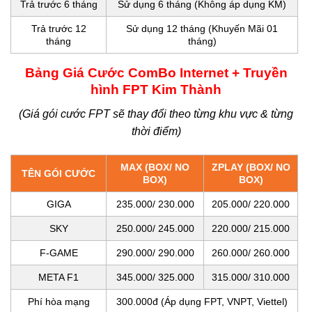
Trả trước 6 tháng
Sử dụng 6 tháng (Không áp dụng KM)
Trả trước 12
Sử dụng
12 tháng (Khuyến Mãi 01
tháng
tháng)
Bảng Giá Cước ComBo Internet + Truyền
hình FPT Kim Thành
(Giá gói cước FPT sẽ thay đổi theo từng khu vực & từng
thời điểm)
MAX (BOX/ NO
ZPLAY (BOX/ NO
TÊN GÓI CƯỚC
BOX)
BOX)
GIGA
235.000/ 230.000
205.000/ 220.000
SKY
250.000/ 245.000
220.000/ 215.000
F-GAME
290.000/ 290.000
260.000/ 260.000
META F1
345.000/ 325.000
315.000/ 310.000
Phí hòa mạng
300.000đ (Áp dụng FPT, VNPT, Viettel)