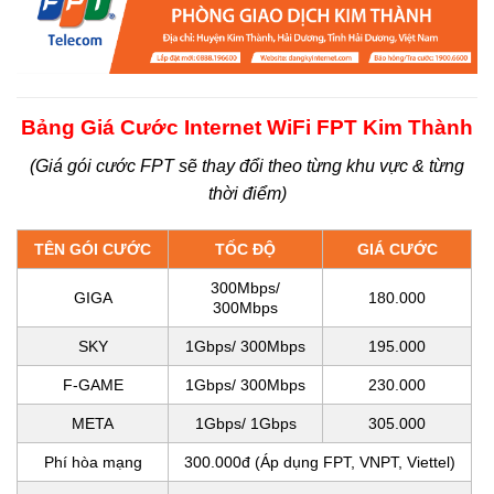
Bảng Giá Cước Internet WiFi FPT Kim Thành
(Giá gói cước FPT sẽ thay đổi theo từng khu vực & từng
thời điểm)
TÊN GÓI CƯỚC
TỐC ĐỘ
GIÁ CƯỚC
300Mbps/
GIGA
180.000
300Mbps
SKY
1Gbps/ 300Mbps
195.000
F-GAME
1Gbps/ 300Mbps
230.000
META
1Gbps/ 1Gbps
305.000
Phí hòa mạng
300.000đ (Áp dụng FPT, VNPT, Viettel)