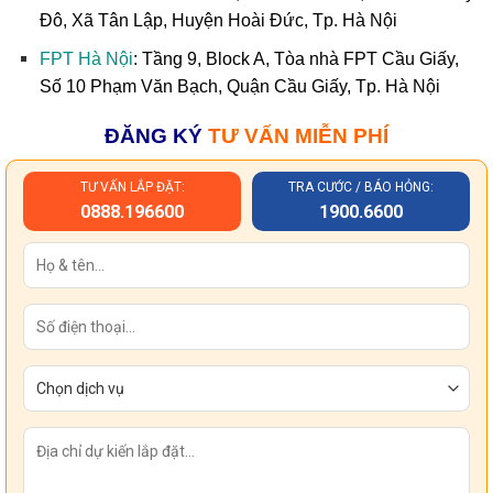
Đô, Xã Tân Lập, Huyện Hoài Đức
, Tp. Hà Nội
FPT Hà Nội
: Tầng 9, Block A, Tòa nhà FPT Cầu Giấy,
Số 10 Phạm Văn Bạch, Quận Cầu Giấy, Tp. Hà Nội
ĐĂNG KÝ
TƯ VẤN MIỄN PHÍ
TƯ VẤN LẮP ĐẶT:
TRA CƯỚC / BÁO HỎNG:
0888.196600
1900.6600