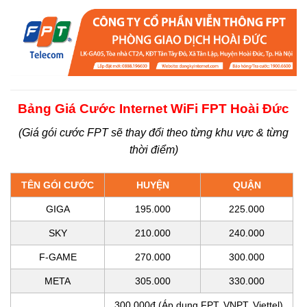
Bảng Giá Cước Internet WiFi FPT Hoài Đức
(Giá gói cước FPT sẽ thay đổi theo từng khu vực & từng
thời điểm)
TÊN GÓI CƯỚC
HUYỆN
QUẬN
GIGA
195.000
225.000
SKY
210.000
240.000
F-GAME
270.000
300.000
META
305.000
330.000
300.000đ (Áp dụng FPT, VNPT, Viettel)