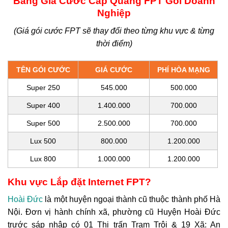
Bảng Giá Cước Cáp Quang FPT Gói Doanh
Nghiệp
(Giá gói cước FPT sẽ thay đổi theo từng khu vực & từng
thời điểm)
TÊN GÓI CƯỚC
GIÁ CƯỚC
PHÍ HÒA MẠNG
Super 250
545.000
500.000
Super 400
1.400.000
700.000
Super 500
2.500.000
700.000
Lux 500
800.000
1.200.000
Lux 800
1.000.000
1.200.000
Khu vực Lắp đặt Internet FPT?
Hoài Đức
là một huyện ngoại thành cũ thuộc thành phố Hà
Nội. Đơn vị hành chính xã, phường cũ Huyện Hoài Đức
trước sáp nhập có
01 Thị trấn Trạm Trôi & 19 Xã: An