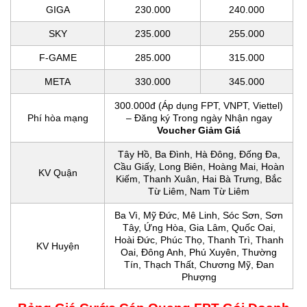
GIGA
230.000
240.000
SKY
235.000
255.000
F-GAME
285.000
315.000
META
330.000
345.000
300.000đ (Áp dụng FPT, VNPT, Viettel)
Phí hòa mạng
– Đăng ký Trong ngày Nhận ngay
Voucher Giảm Giá
Tây Hồ, Ba Đình, Hà Đông, Đống Đa,
Cầu Giấy, Long Biên, Hoàng Mai, Hoàn
KV Quận
Kiếm, Thanh Xuân, Hai Bà Trưng, Bắc
Từ Liêm, Nam Từ Liêm
Ba Vì, Mỹ Đức, Mê Linh, Sóc Sơn, Sơn
Tây, Ứng Hòa, Gia Lâm, Quốc Oai,
Hoài Đức, Phúc Thọ, Thanh Trì, Thanh
KV Huyện
Oai, Đông Anh, Phú Xuyên, Thường
Tín, Thạch Thất, Chương Mỹ, Đan
Phượng