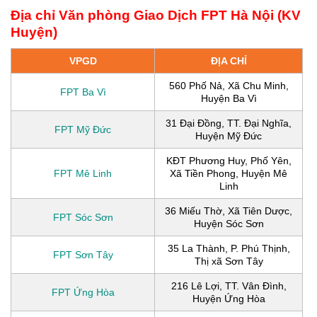
Địa chỉ Văn phòng Giao Dịch FPT Hà Nội (KV
Huyện)
VPGD
ĐỊA CHỈ
560 Phố Nả, Xã Chu Minh,
FPT Ba Vì
Huyện Ba Vì
31 Đại Đồng, TT. Đại Nghĩa,
FPT Mỹ Đức
Huyện Mỹ Đức
KĐT Phương Huy, Phố Yên,
FPT Mê Linh
Xã Tiền Phong, Huyện Mê
Linh
36 Miếu Thờ, Xã Tiên Dược,
FPT Sóc Sơn
Huyện Sóc Sơn
35 La Thành, P. Phú Thịnh,
FPT Sơn Tây
Thị xã Sơn Tây
216 Lê Lợi, TT. Vân Đình,
FPT Ứng Hòa
Huyện Ứng Hòa