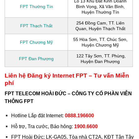
Lô 13 Khu Đất Kinh Doanh
FPT Thường Tín
Bình Vọng, Xã Văn Bình,
Huyện Thường Tín
254 Đồng Cam, TT. Liên
FPT Thạch Thất
Quan, Huyện Thạch Thất
55 Hòa Sơn, TT. Chúc Sơn,
FPT Chương Mỹ
Huyện Chương Mỹ
122 Tây Sơn, TT. Phùng,
FPT Đan Phượng
Huyện Đan Phượng
Liên hệ Đăng ký Internet FPT – Tư vấn Miễn
phí
FPT TELECOM HOÀI ĐỨC – CÔNG TY CỔ PHẦN VIỄN
THÔNG FPT
Hotline Lắp đặt Internet:
0888.196600
Hỗ trợ, Tra cước, Báo hỏng:
1900.6600
FPT Hoài Đức:
LK-GA05, Tòa nhà CT2A, KĐT Tân Tây