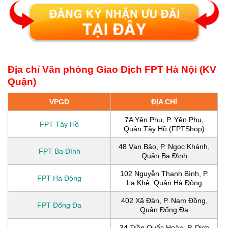
Địa chỉ Văn phòng Giao Dịch FPT Hà Nội (KV
Quận)
VPGD
ĐỊA CHỈ
7A Yên Phụ, P. Yên Phụ,
FPT Tây Hồ
Quận Tây Hồ (FPTShop)
48 Vạn Bảo, P. Ngọc Khánh,
FPT Ba Đình
Quận Ba Đình
102 Nguyễn Thanh Bình, P.
FPT Hà Đông
La Khê, Quận Hà Đông
402 Xã Đàn, P. Nam Đồng,
FPT Đống Đa
Quận Đống Đa
34 Trần Quốc Hoàn, P. Dịch