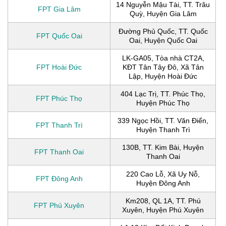
14 Nguyễn Mậu Tài, TT. Trâu
FPT Gia Lâm
Quỳ, Huyện Gia Lâm
Đường Phủ Quốc, TT. Quốc
FPT Quốc Oai
Oai, Huyện Quốc Oai
LK-GA05, Tòa nhà CT2A,
FPT Hoài Đức
KĐT Tân Tây Đô, Xã Tân
Lập, Huyện Hoài Đức
404 Lạc Trị, TT. Phúc Thọ,
FPT Phúc Thọ
Huyện Phúc Thọ
339 Ngọc Hồi, TT. Văn Điển,
FPT Thanh Trì
Huyện Thanh Trì
130B, TT. Kim Bài, Huyện
FPT Thanh Oai
Thanh Oai
220 Cao Lỗ, Xã Uy Nỗ,
FPT Đông Anh
Huyện Đông Anh
Km208, QL 1A, TT. Phú
FPT Phú Xuyên
Xuyên, Huyện Phú Xuyên