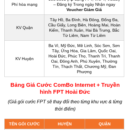
Phí hòa mạng
– Đăng ký Trong ngày Nhận ngay
Voucher Giảm Giá
Tây Hồ, Ba Đình, Hà Đông, Đống Đa,
Cầu Giấy, Long Biên, Hoàng Mai, Hoàn
KV Quận
Kiếm, Thanh Xuân, Hai Bà Trưng, Bắc
Từ Liêm, Nam Từ Liêm
Ba Vì, Mỹ Đức, Mê Linh, Sóc Sơn, Sơn
Tây, Ứng Hòa, Gia Lâm, Quốc Oai,
Hoài Đức, Phúc Thọ, Thanh Trì, Thanh
KV Huyện
Oai, Đông Anh, Phú Xuyên, Thường
Tín, Thạch Thất, Chương Mỹ, Đan
Phượng
Bảng Giá Cước ComBo Internet + Truyền
hình FPT Hoài Đức
(Giá gói cước FPT sẽ thay đổi theo từng khu vực & từng
thời điểm)
TÊN GÓI CƯỚC
HUYỆN
QUẬN