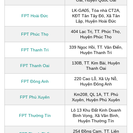
LK-GA05, Tòa nhà CT2A,
FPT Hoài Đức
KĐT Tân Tây Đô, Xã Tân
Lập, Huyện Hoài Đức
404 Lạc Trị, TT. Phúc Thọ,
FPT Phúc Thọ
Huyện Phúc Thọ
339 Ngọc Hồi, TT. Văn Điển,
FPT Thanh Trì
Huyện Thanh Trì
130B, TT. Kim Bài, Huyện
FPT Thanh Oai
Thanh Oai
220 Cao Lỗ, Xã Uy Nỗ,
FPT Đông Anh
Huyện Đông Anh
Km208, QL 1A, TT. Phú
FPT Phú Xuyên
Xuyên, Huyện Phú Xuyên
Lô 13 Khu Đất Kinh Doanh
FPT Thường Tín
Bình Vọng, Xã Văn Bình,
Huyện Thường Tín
254 Đồng Cam, TT. Liên