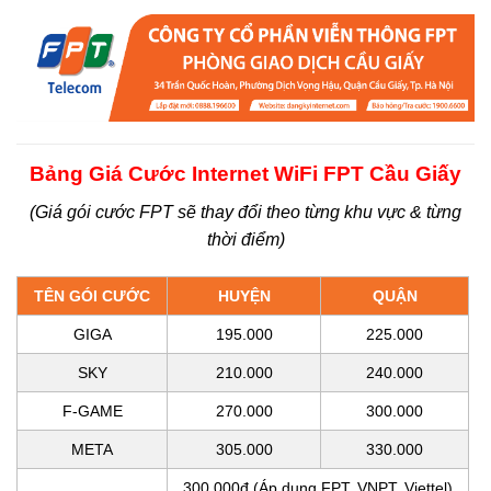
Bảng Giá Cước Internet WiFi FPT Cầu Giấy
(Giá gói cước FPT sẽ thay đổi theo từng khu vực & từng
thời điểm)
TÊN GÓI CƯỚC
HUYỆN
QUẬN
GIGA
195.000
225.000
SKY
210.000
240.000
F-GAME
270.000
300.000
META
305.000
330.000
300.000đ (Áp dụng FPT, VNPT, Viettel)