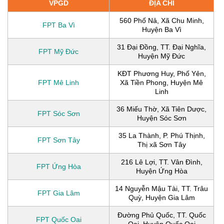
VPGD
ĐỊA CHỈ
560 Phố Nả, Xã Chu Minh,
FPT Ba Vì
Huyện Ba Vì
31 Đại Đồng, TT. Đại Nghĩa,
FPT Mỹ Đức
Huyện Mỹ Đức
KĐT Phương Huy, Phố Yên,
FPT Mê Linh
Xã Tiền Phong, Huyện Mê
Linh
36 Miếu Thờ, Xã Tiên Dược,
FPT Sóc Sơn
Huyện Sóc Sơn
35 La Thành, P. Phú Thịnh,
FPT Sơn Tây
Thị xã Sơn Tây
216 Lê Lợi, TT. Vân Đình,
FPT Ứng Hòa
Huyện Ứng Hòa
14 Nguyễn Mậu Tài, TT. Trâu
FPT Gia Lâm
Quỳ, Huyện Gia Lâm
Đường Phủ Quốc, TT. Quốc
FPT Quốc Oai
Oai, Huyện Quốc Oai