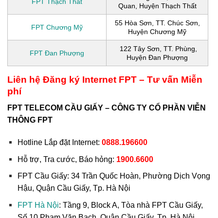
FPT Thạch Thất
Quan, Huyện Thạch Thất
55 Hòa Sơn, TT. Chúc Sơn,
FPT Chương Mỹ
Huyện Chương Mỹ
122 Tây Sơn, TT. Phùng,
FPT Đan Phượng
Huyện Đan Phượng
Liên hệ Đăng ký Internet FPT – Tư vấn Miễn
phí
FPT TELECOM CẦU GIẤY – CÔNG TY CỔ PHẦN VIỄN
THÔNG FPT
Hotline Lắp đặt Internet:
0888.196600
Hỗ trợ, Tra cước, Báo hỏng:
1900.6600
FPT Cầu Giấy:
34 Trần Quốc Hoàn, Phường Dịch Vọng
Hậu, Quận Cầu Giấy
, Tp. Hà Nội
FPT Hà Nội
: Tầng 9, Block A, Tòa nhà FPT Cầu Giấy,
Số 10 Phạm Văn Bạch, Quận Cầu Giấy, Tp. Hà Nội