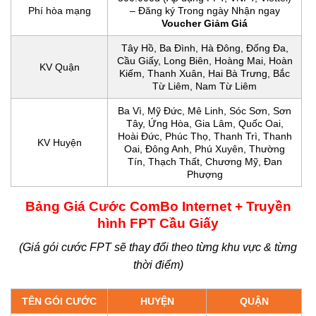
Phí hòa mạng
– Đăng ký Trong ngày Nhận ngay
Voucher Giảm Giá
Tây Hồ, Ba Đình, Hà Đông, Đống Đa,
Cầu Giấy, Long Biên, Hoàng Mai, Hoàn
KV Quận
Kiếm, Thanh Xuân, Hai Bà Trưng, Bắc
Từ Liêm, Nam Từ Liêm
Ba Vì, Mỹ Đức, Mê Linh, Sóc Sơn, Sơn
Tây, Ứng Hòa, Gia Lâm, Quốc Oai,
Hoài Đức, Phúc Thọ, Thanh Trì, Thanh
KV Huyện
Oai, Đông Anh, Phú Xuyên, Thường
Tín, Thạch Thất, Chương Mỹ, Đan
Phượng
Bảng Giá Cước ComBo Internet + Truyền
hình FPT Cầu Giấy
(Giá gói cước FPT sẽ thay đổi theo từng khu vực & từng
thời điểm)
TÊN GÓI CƯỚC
HUYỆN
QUẬN