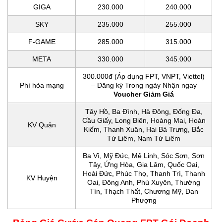
GIGA
230.000
240.000
SKY
235.000
255.000
F-GAME
285.000
315.000
META
330.000
345.000
300.000đ (Áp dụng FPT, VNPT, Viettel)
Phí hòa mạng
– Đăng ký Trong ngày Nhận ngay
Voucher Giảm Giá
Tây Hồ, Ba Đình, Hà Đông, Đống Đa,
Cầu Giấy, Long Biên, Hoàng Mai, Hoàn
KV Quận
Kiếm, Thanh Xuân, Hai Bà Trưng, Bắc
Từ Liêm, Nam Từ Liêm
Ba Vì, Mỹ Đức, Mê Linh, Sóc Sơn, Sơn
Tây, Ứng Hòa, Gia Lâm, Quốc Oai,
Hoài Đức, Phúc Thọ, Thanh Trì, Thanh
KV Huyện
Oai, Đông Anh, Phú Xuyên, Thường
Tín, Thạch Thất, Chương Mỹ, Đan
Phượng