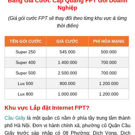
Bảng Giá Cước Cáp Quang FPT Gói Doanh
Nghiệp
(Giá gói cước FPT sẽ thay đổi theo từng khu vực & từng
thời điểm)
TÊN GÓI CƯỚC
GIÁ CƯỚC
PHÍ HÒA MẠNG
Super 250
545.000
500.000
Super 400
1.400.000
700.000
Super 500
2.500.000
700.000
Lux 500
800.000
1.200.000
Lux 800
1.000.000
1.200.000
Khu vực Lắp đặt Internet FPT?
Cầu Giấy
là một quận cũ nằm ở phía tây trung tâm thành
phố Hà Nội. Đơn vị hành chính xã, phường cũ Quận Cầu
Giấy trước sáp nhập
có 08 Phường: Dịch Vọng, Dịch