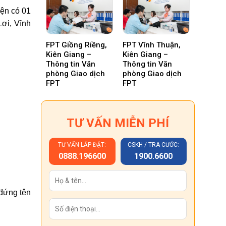
ện có 01
ợi, Vĩnh
FPT Giồng Riềng,
FPT Vĩnh Thuận,
Kiên Giang –
Kiên Giang –
Thông tin Văn
Thông tin Văn
phòng Giao dịch
phòng Giao dịch
FPT
FPT
TƯ VẤN MIỄN PHÍ
TƯ VẤN LẮP ĐẶT:
CSKH / TRA CƯỚC:
0888.196600
1900.6600
đứng tên