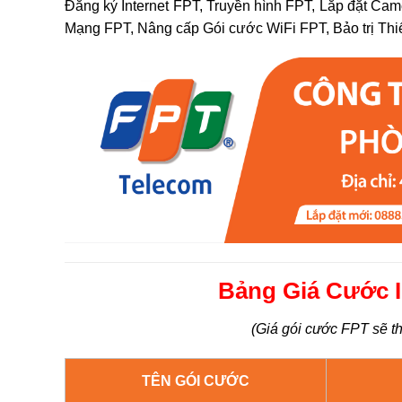
Đăng ký Internet FPT, Truyền hình FPT, Lắp đặt Cam
Mạng FPT, Nâng cấp Gói cước WiFi FPT, Bảo trị Thi
Bảng Giá Cước I
(Giá gói cước FPT sẽ th
TÊN GÓI CƯỚC