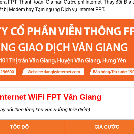
era FPT, Thanh toán, Gia hạn Cước phí Internet, Thay đổi Địa
ết bị Modem hay Tạm ngưng Dịch vụ Internet FPT.
nternet WiFi FPT Văn Giang
ay đổi theo từng khu vực & từng thời điểm)
TỐC ĐỘ
GIÁ CƯỚC