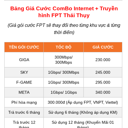
Bảng Giá Cước ComBo Internet + Truyền
hình FPT Thái Thụy
(Giá gói cước FPT sẽ thay đổi theo từng khu vực & từng
thời điểm)
TÊN GÓI CƯỚC
TỐC ĐỘ
GIÁ CƯỚC
300Mbps/
GIGA
230.000
300Mbps
SKY
1Gbps/ 300Mbps
245.000
F-GAME
1Gbps/ 300Mbps
295.000
META
1Gbps/ 1Gbps
340.000
Phí hòa mạng
300.000đ (Áp dụng FPT, VNPT, Viettel)
Trả trước 6 tháng
Sử dụng 6 tháng (Không áp dụng KM)
Trả trước 12
Sử dụng 12 tháng (Khuyến Mãi 01
tháng
tháng)