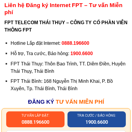
Liên hệ Đăng ký Internet FPT – Tư vấn Miễn
phí
FPT TELECOM THÁI THỤY – CÔNG TY CỔ PHẦN VIỄN
THÔNG FPT
Hotline Lắp đặt Internet:
0888.196600
Hỗ trợ, Tra cước, Báo hỏng:
1900.6600
FPT Thái Thụy:
Thôn Bao Trình, TT. Diêm Điền, Huyện
Thái Thụy, Thái Bình
FPT Thái Bình: 168 Nguyễn Thị Minh Khai, P. Bồ
Xuyên, Tp. Thái Bình, Thái Bình
ĐĂNG KÝ
TƯ VẤN MIỄN PHÍ
TƯ VẤN LẮP ĐẶT:
TRA CƯỚC / BÁO HỎNG:
0888.196600
1900.6600