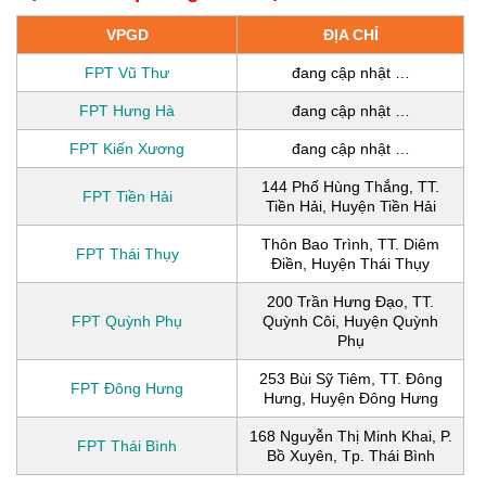
VPGD
ĐỊA CHỈ
FPT Vũ Thư
đang cập nhật …
FPT Hưng Hà
đang cập nhật …
FPT Kiến Xương
đang cập nhật …
144 Phố Hùng Thắng, TT.
FPT Tiền Hải
Tiền Hải, Huyện Tiền Hải
Thôn Bao Trình, TT. Diêm
FPT Thái Thụy
Điền, Huyện Thái Thụy
200 Trần Hưng Đạo, TT.
FPT Quỳnh Phụ
Quỳnh Côi, Huyện Quỳnh
Phụ
253 Bùi Sỹ Tiêm, TT. Đông
FPT Đông Hưng
Hưng, Huyện Đông Hưng
168 Nguyễn Thị Minh Khai, P.
FPT Thái Bình
Bồ Xuyên, Tp. Thái Bình