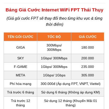
Bảng Giá Cước Internet WiFi FPT Thái Thụy
(Giá gói cước FPT sẽ thay đổi theo từng khu vực & từng
thời điểm)
TÊN GÓI CƯỚC
TỐC ĐỘ
GIÁ CƯỚC
300Mbps/
GIGA
180.000
300Mbps
SKY
1Gbps/ 300Mbps
200.000
F-GAME
1Gbps/ 300Mbps
235.000
META
1Gbps/ 1Gbps
305.000
Phí hòa mạng
300.000đ (Áp dụng FPT, VNPT, Viettel)
Trả trước 6 tháng
Sử dụng 6 tháng (Không áp dụng KM)
Trả trước 12
Sử dụng 12 tháng (Khuyến Mãi 01
tháng
tháng)