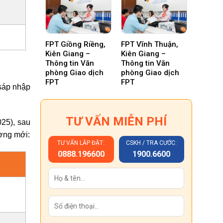
FPT Giồng Riềng,
FPT Vĩnh Thuận,
Kiên Giang –
Kiên Giang –
Thông tin Văn
Thông tin Văn
phòng Giao dịch
phòng Giao dịch
FPT
FPT
sáp nhập
TƯ VẤN MIỄN PHÍ
25), sau
ường mới:
TƯ VẤN LẮP ĐẶT:
CSKH / TRA CƯỚC:
0888.196600
1900.6600