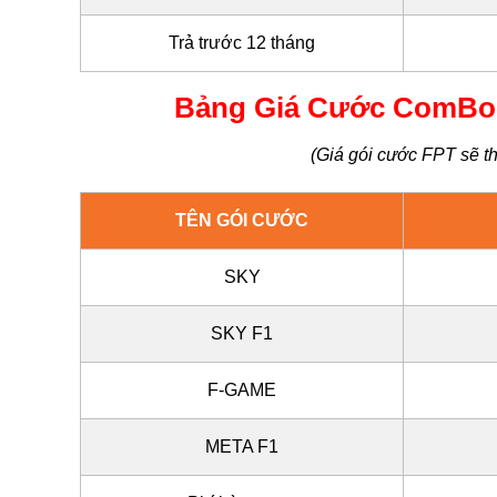
Trả trước 12 tháng
Bảng Giá Cước ComBo I
(Giá gói cước FPT sẽ th
TÊN GÓI CƯỚC
SKY
SKY F1
F-GAME
META F1