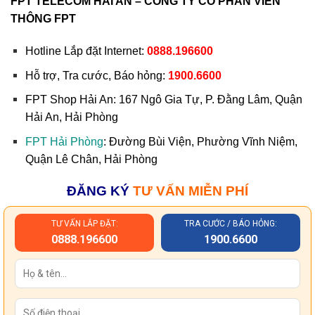
FPT TELECOM HẢI AN – CÔNG TY CỔ PHẦN VIỄN
THÔNG FPT
Hotline Lắp đặt Internet:
0888.196600
Hỗ trợ, Tra cước, Báo hỏng:
1900.6600
FPT Shop Hải An:
167 Ngô Gia Tự, P. Đằng Lâm, Quận
Hải An, Hải Phòng
FPT Hải Phòng
: Đường Bùi Viện, Phường Vĩnh Niệm,
Quận Lê Chân, Hải Phòng
ĐĂNG KÝ
TƯ VẤN MIỄN PHÍ
TƯ VẤN LẮP ĐẶT:
TRA CƯỚC / BÁO HỎNG:
0888.196600
1900.6600