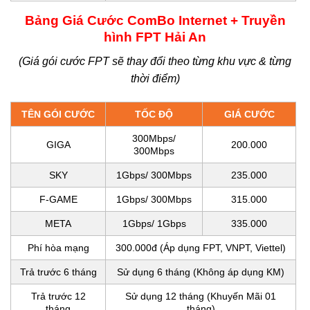
Bảng Giá Cước ComBo Internet + Truyền
hình FPT Hải An
(Giá gói cước FPT sẽ thay đổi theo từng khu vực & từng
thời điểm)
TÊN GÓI CƯỚC
TỐC ĐỘ
GIÁ CƯỚC
300Mbps/
GIGA
200.000
300Mbps
SKY
1Gbps/ 300Mbps
235.000
F-GAME
1Gbps/ 300Mbps
315.000
META
1Gbps/ 1Gbps
335.000
Phí hòa mạng
300.000đ (Áp dụng FPT, VNPT, Viettel)
Trả trước 6 tháng
Sử dụng 6 tháng (Không áp dụng KM)
Trả trước 12
Sử dụng
12 tháng (Khuyến Mãi 01
tháng
tháng)