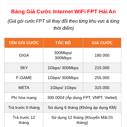
Bảng Giá Cước Internet WiFi FPT Hải An
(Giá gói cước FPT sẽ thay đổi theo từng khu vực & từng
thời điểm)
TÊN GÓI CƯỚC
TỐC ĐỘ
GIÁ CƯỚC
300Mbps/
GIGA
180.000
300Mbps
SKY
1Gbps/ 300Mbps
215.000
F-GAME
1Gbps/ 300Mbps
255.000
META
1Gbps/ 1Gbps
315.000
Phí hòa mạng
300.000đ (Áp dụng FPT, VNPT, Viettel)
Trả trước 6 tháng
Sử dụng 6 tháng (Không áp dụng KM)
Trả trước 12
Sử dụng 12 tháng (Khuyến Mãi 01
tháng
tháng)