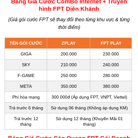
Bảng Giá Cước ComBo Internet + Truyền
hình FPT Diên Khánh
(Giá gói cước FPT sẽ thay đổi theo từng khu vực & từng
thời điểm)
TÊN GÓI CƯỚC
ZPLAY
FPT PLAY
GIGA
200.000
230.000
SKY
210.000
240.000
F-GAME
250.000
280.000
META
350.000
380.000
Phí hòa mạng
300.000đ (Áp dụng FPT, VNPT, Viettel)
Trả trước 6 tháng
Sử dụng 06 tháng (Không áp dụng KM)
Trả trước 12
Sử dụng 12 tháng (Khuyến Mãi 01
tháng
tháng)