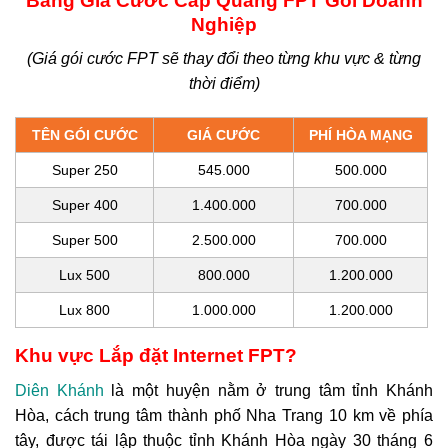
Bảng Giá Cước Cáp Quang FPT Gói Doanh
Nghiệp
(Giá gói cước FPT sẽ thay đổi theo từng khu vực & từng
thời điểm)
TÊN GÓI CƯỚC
GIÁ CƯỚC
PHÍ HÒA MẠNG
Super 250
545.000
500.000
Super 400
1.400.000
700.000
Super 500
2.500.000
700.000
Lux 500
800.000
1.200.000
Lux 800
1.000.000
1.200.000
Khu vực Lắp đặt Internet FPT?
Diên Khánh
là một huyện nằm ở trung tâm tỉnh Khánh
Hòa, cách trung tâm thành phố Nha Trang 10 km về phía
tây, được tái lập thuộc tỉnh Khánh Hòa ngày 30 tháng 6