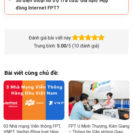
Số điện thoại hỗ trợ Tra cứu/ Gia hạn/ Hợp
đồng Internet FPT?
Đánh giá bài viết này:
Trung bình:
5.00
/5 (
10
đánh giá)
Bài viết cùng chủ đề:
03 Nhà mạng Viễn thông FPT,
FPT U Minh Thượng, Kiên Giang
VNPT, Viettel đồng loạt tăng
– Thông tin Văn phòng Giao