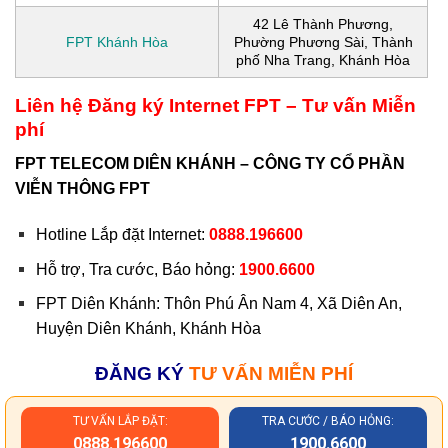
42 Lê Thành Phương,
FPT Khánh Hòa
Phường Phương Sài, Thành
phố Nha Trang, Khánh Hòa
Liên hệ Đăng ký Internet FPT – Tư vấn Miễn
phí
FPT TELECOM DIÊN KHÁNH – CÔNG TY CỔ PHẦN
VIỄN THÔNG FPT
Hotline Lắp đặt Internet:
0888.196600
Hỗ trợ, Tra cước, Báo hỏng:
1900.6600
FPT Diên Khánh:
Thôn Phú Ân Nam 4, Xã Diên An,
Huyện Diên Khánh, Khánh Hòa
ĐĂNG KÝ
TƯ VẤN MIỄN PHÍ
TƯ VẤN LẮP ĐẶT:
TRA CƯỚC / BÁO HỎNG:
0888.196600
1900.6600