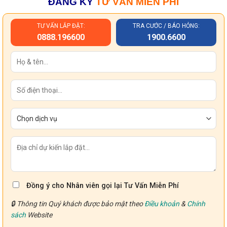
ĐĂNG KÝ
TƯ VẤN MIỄN PHÍ
TƯ VẤN LẮP ĐẶT:
TRA CƯỚC / BÁO HỎNG:
0888.196600
1900.6600
Đồng ý cho Nhân viên gọi lại Tư Vấn Miễn Phí
🔒 Thông tin Quý khách được bảo mật theo
Điều khoản
&
Chính
sách
Website