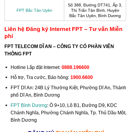
Số 388, Đường DT741, Ấp 3,
FPT Bắc Tân Uyên
Thị Trấn Tân Bình, Huyện
Bắc Tân Uyên, Bình Dương
Liên hệ Đăng ký Internet FPT – Tư vấn Miễn
phí
FPT TELECOM DĨ AN – CÔNG TY CỔ PHẦN VIỄN
THÔNG FPT
Hotline Lắp đặt Internet:
0888.196600
Hỗ trợ, Tra cước, Báo hỏng:
1900.6600
FPT Dĩ An:
24B Lý Thường Kiệt, Phường Dĩ An, Thành
phố Dĩ An, Bình Dương
FPT Bình Dương
: Ô 9+10, Lô B1, Đường D9, KDC
Chánh Nghĩa, Phường Chánh Nghĩa, Tp. Thủ Dầu Một,
Bình Dương