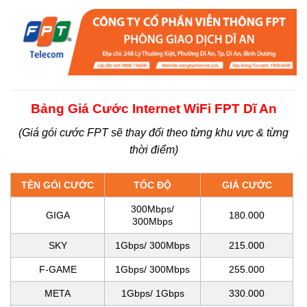
Bảng Giá Cước Internet WiFi FPT Dĩ An
(Giá gói cước FPT sẽ thay đổi theo từng khu vực & từng
thời điểm)
TÊN GÓI CƯỚC
TỐC ĐỘ
GIÁ CƯỚC
300Mbps/
GIGA
180.000
300Mbps
SKY
1Gbps/ 300Mbps
215.000
F-GAME
1Gbps/ 300Mbps
255.000
META
1Gbps/ 1Gbps
330.000