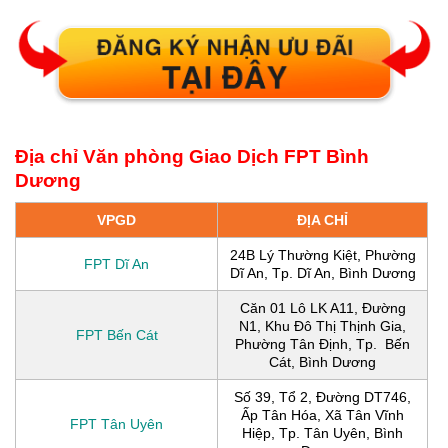
Địa chỉ Văn phòng Giao Dịch FPT Bình
Dương
VPGD
ĐỊA CHỈ
24B Lý Thường Kiệt, Phường
FPT Dĩ An
Dĩ An, Tp. Dĩ An, Bình Dương
Căn 01 Lô LK A11, Đường
N1, Khu Đô Thị Thịnh Gia,
FPT Bến Cát
Phường Tân Định, Tp. Bến
Cát, Bình Dương
Số 39, Tổ 2, Đường DT746,
Ấp Tân Hóa, Xã Tân Vĩnh
FPT Tân Uyên
Hiệp, Tp. Tân Uyên, Bình