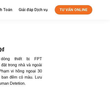
h Toán
Giải đáp Dịch vụ
TƯ VẤN ONLINE
0
₫
Giá
hiện
dòng thiết bị FPT
tại
đặt trong nhà và ngoài
00₫.
là:
 Phạm vi hồng ngoại 30
400.000₫.
D, ban đêm có màu. Lưu
uman Detetion.