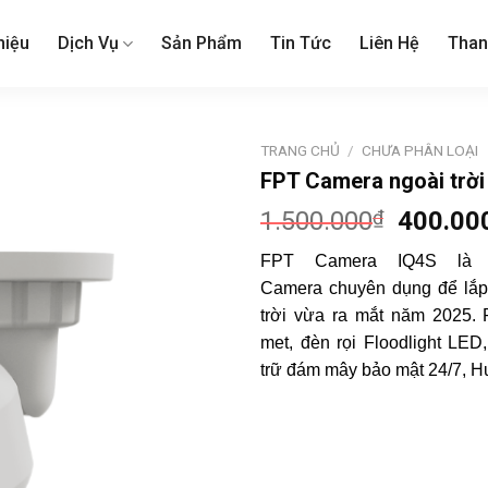
hiệu
Dịch Vụ
Sản Phẩm
Tin Tức
Liên Hệ
Than
TRANG CHỦ
/
CHƯA PHÂN LOẠI
FPT Camera ngoài trời
1.500.000
₫
Giá
400.00
gốc
FPT Camera IQ4S là 
là:
Camera chuyên dụng để lắp 
1.500.0
trời vừa ra mắt năm 2025.
met, đèn rọi Floodlight LE
trữ đám mây bảo mật 24/7, H