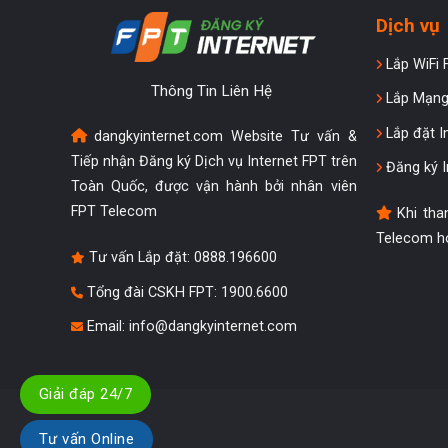
Dịch vụ
Lắp WiFi 
Thông Tin Liên Hệ
Lắp Mạng
Lắp đặt I
dangkyinternet.com Website Tư vấn &
Tiếp nhận Đăng ký Dịch vụ Internet FPT trên
Đăng ký I
Toàn Quốc, được vận hành bởi nhân viên
FPT Telecom
Khi tha
Telecom ho
Tư vấn Lắp đặt:
0888.196600
Tổng đài CSKH FPT: 1900.6600
Email:
info@dangkyinternet.com
Giải đáp 24/7
Tư vấn Online