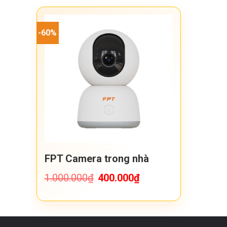
-60%
FPT Camera trong nhà
1.000.000
₫
Giá
400.000
₫
Giá
gốc
hiện
là:
tại
1.000.000₫.
là:
400.000₫.