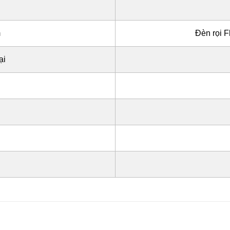
m
Đèn rọi F
ại