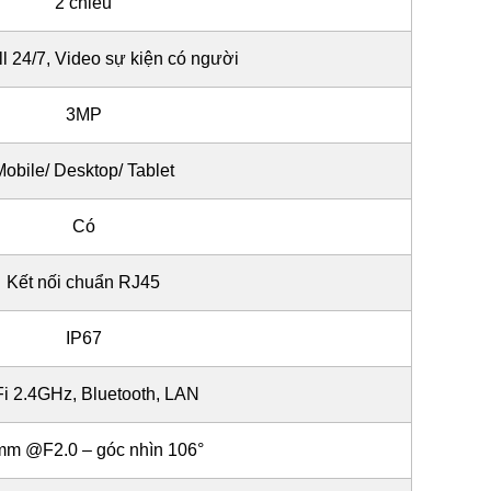
2 chiều
l 24/7, Video sự kiện có người
3MP
Mobile/ Desktop/ Tablet
Có
Kết nối chuẩn RJ45
IP67
Fi 2.4GHz, Bluetooth, LAN
mm @F2.0 – góc nhìn 106°